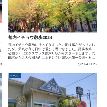
都内イチョウ散歩2024
の
都内イチョウ散歩に行ってきました。朝は寒さがありまし
、
たが、天気が良く日中は暖かく過ごせました。諏訪木第一
は
公園つくばエクスプレス線六町駅からスタートします。六
方
町駅から舎人公園方向にある足立区諏訪木第一公園へ向か
います。当初予定ではレンタルサイ...
23
2024.11.25
ラーメン